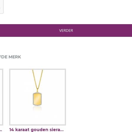
VERDER
FDE MERK
 Maria bedel 14mm - 63638
14 karaat gouden sieraad van ZINZIgraveer plaatje rechthoek 14mm - 63163