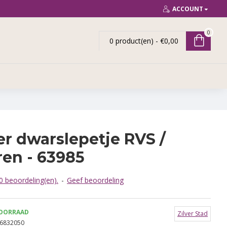
ACCOUNT
0
0 product(en) - €0,00
er dwarslepetje RVS /
ren - 63985
 beoordeling(en).
-
Geef beoordeling
OORRAAD
Zilver Stad
6832050