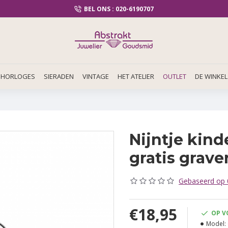
BEL ONS : 020-6190707
HORLOGES
SIERADEN
VINTAGE
HET ATELIER
OUTLET
DE WINKEL
Nijntje kind
gratis grave
Gebaseerd op 0
€18,95
OP V
Model: