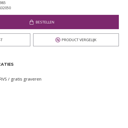
985
832050
BESTELLEN
ST
PRODUCT VERGELIJK
CATIES
RVS / gratis graveren