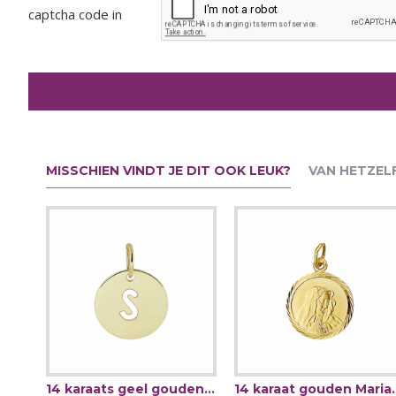
captcha code in
MISSCHIEN VINDT JE DIT OOK LEUK?
VAN HETZEL
13mm ZINZI zilveren tennis oorringen bezet met een rij schitterende zirkonia‹¨«?Ts ZIO2831 - 66121
14 karaats geel gouden hanger met letter S 13x10mm - 64221
14 karaat gouden