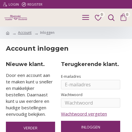
LOGIN
REGISTER
0
0
Account
Inloggen
Account inloggen
Nieuwe klant.
Terugkerende klant.
Door een account aan
E-mailadres
te maken kunt u sneller
en makkelijker
bestellen. Daarnaast
Wachtwoord
kunt u uw eerdere en
huidige bestellingen
Wachtwoord vergeten
eenvoudig bekijken.
INLOGGEN
VERDER