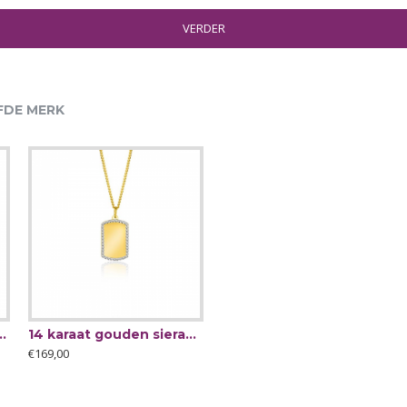
VERDER
FDE MERK
 Maria bedel 14mm - 63638
14 karaat gouden sieraad van ZINZIgraveer plaatje rechthoek 14mm - 63163
€169,00