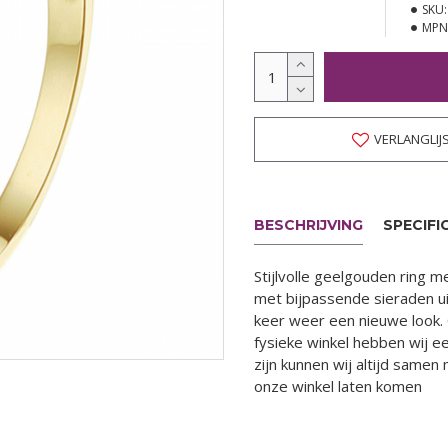
SKU:
MPN
VERLANGLIJ
BESCHRIJVING
SPECIFI
Stijlvolle geelgouden ring m
met bijpassende sieraden uit
keer weer een nieuwe look. 
fysieke winkel hebben wij e
zijn kunnen wij altijd same
onze winkel laten komen