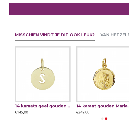
MISSCHIEN VINDT JE DIT OOK LEUK?
VAN HETZEL
13mm ZINZI zilveren tennis oorringen bezet met een rij schitterende zirkonia‹¨«?Ts ZIO2831 - 66121
14 karaats geel gouden hanger met letter S 13x10mm - 64221
14 karaat gouden
€145,00
€249,00