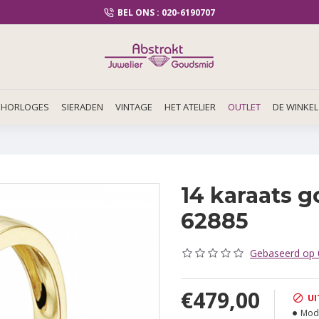
BEL ONS : 020-6190707
HORLOGES
SIERADEN
VINTAGE
HET ATELIER
OUTLET
DE WINKEL
14 karaats g
62885
Gebaseerd op 0
€479,00
UI
Mode