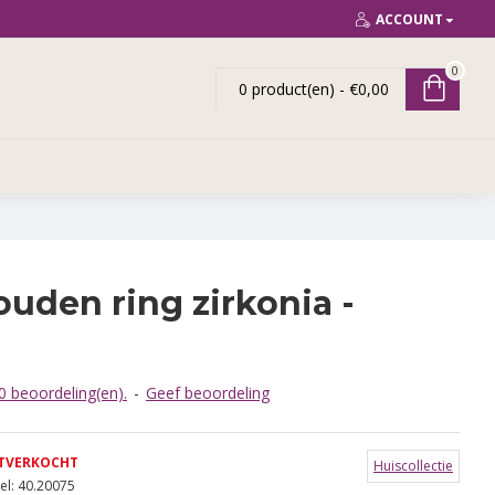
ACCOUNT
0
0 product(en) - €0,00
ouden ring zirkonia -
 beoordeling(en).
-
Geef beoordeling
TVERKOCHT
Huiscollectie
l:
40.20075