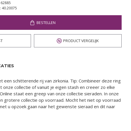
62885
:
40.20075
BESTELLEN
ST
PRODUCT VERGELIJK
CATIES
et een schitterende rij van zirkonia. Tip: Combineer deze ring
 onze collectie of vanuit je eigen stash en creeer zo elke
Online staat een greep van onze collectie sieraden. In onze
en grotere collectie op voorraad. Mocht het niet op voorraad
n met u opzoek gaan naar het gewenste sieraad en dit naar