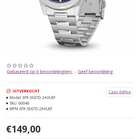
Gebaseerd op 0 beoordeling(en).
-
Geef beoordeling
UITVERKOCHT
Casio Edifice
Model:
EFR-S567D-2AVUEF
SKU:
60046
MPN:
EFR-S567D-2AVUEF
€149,00