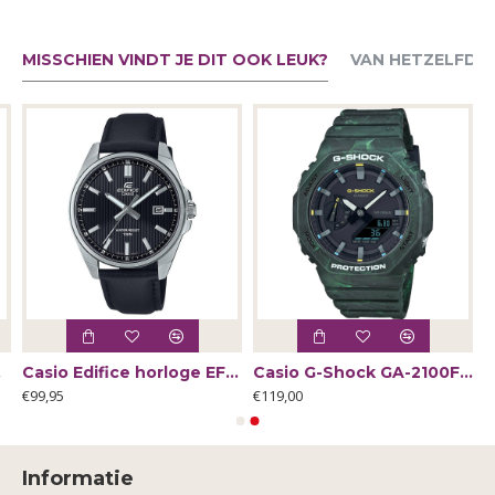
MISSCHIEN VINDT JE DIT OOK LEUK?
VAN HETZELFDE
773
Casio Edifice horloge EFR-S108D-1AVUEF - 65594
Casio G-Shock GA-2100FR-3AER - 61819
€99,95
€119,00
Informatie