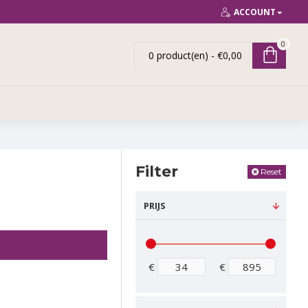
ACCOUNT
0
0 product(en) - €0,00
Filter
Reset
PRIJS
€
€