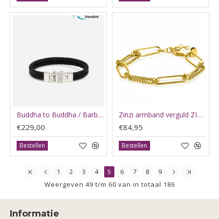
Buddha to Buddha / Barbara leather black F - 65550
Zinzi armband verguld ZIA2382 - 65488
€229,00
€84,95
Bestellen
Bestellen
1
2
3
4
5
6
7
8
9
Weergeven 49 t/m 60 van in totaal 186
Informatie