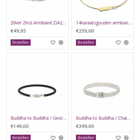
Zilver Zinzi Armband ZIA2471 - 65697
14karaatsgouden armband 14-16cm - 65644
€49,95
€239,00
Bestellen
Bestellen
Buddha to Buddha / George mini leer armband zwart J016BL E - 65551
Buddha to Buddha / Chain mini armband maat 19 E - 65549
€149,00
€399,00
Bestellen
Bestellen