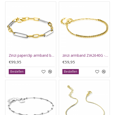
Zinzi paperclip armband bi collor (verugld) ZIA2752 - 65750
zinzi armband ZIA2640G - 65713
€99,95
€59,95
Bestellen
Bestellen