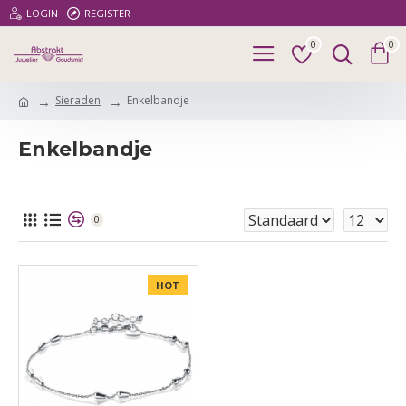
LOGIN
REGISTER
0
0
Sieraden
Enkelbandje
Enkelbandje
0
HOT