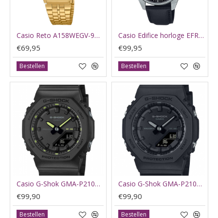
Casio Reto A158WEGV-9AEF - 65595
Casio Edifice horloge EFR-S108D-1AVUEF - 65594
€69,95
€99,95
Bestellen
Bestellen
Casio G-Shok GMA-P2100SA-1A2ER - 65768
Casio G-Shok GMA-P2100BB-1AER - 65769
€99,90
€99,90
Bestellen
Bestellen