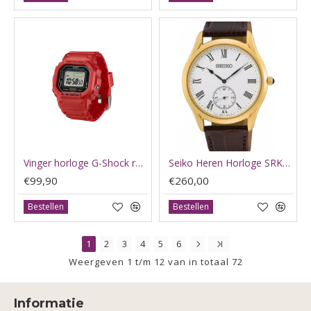
Vinger horloge G-Shock rood DWN-5600-4ER - 66006
Seiko Heren Horloge SRK050P1 - 66182
€99,90
€260,00
Bestellen
Bestellen
1
2
3
4
5
6
Weergeven 1 t/m 12 van in totaal 72
Informatie