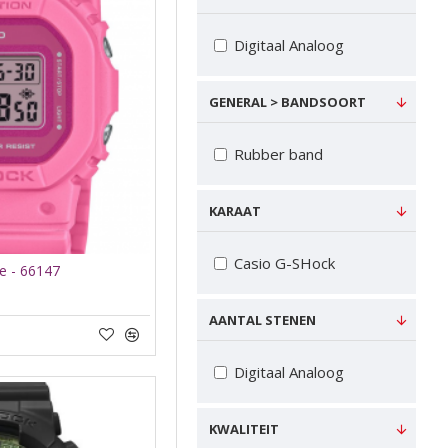
ICE watch
Lorus
Digitaal Analoog
Pulsar
Samsung
GENERAL > BANDSOORT
Seiko
Rubber band
VNDX Amsterdam
ZINZI
KARAAT
Casio G-SHock
 - 66147
AANTAL STENEN
Digitaal Analoog
KWALITEIT