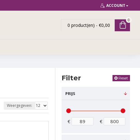
ACCOUNT
0
0 product(en) - €0,00
Filter
Reset
PRIJS
Weergegeven:
€
€