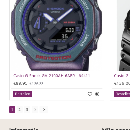
Casio G-Shock GA-2100AH-6AER - 64411
€89,95
€139,0
€109,00
Bestellen
Bestelle
1
2
3