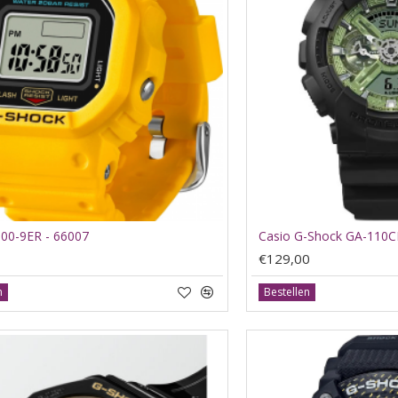
0-9ER - 66007
Casio G-Shock GA-110C
€129,00
n
Bestellen