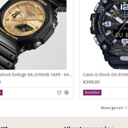
Casio G-shock horloge GA-2100GB-1AER - 64034
Casio G-Shock GG-B100
0
€399,00
n
Bestellen
Weergeven 1 t