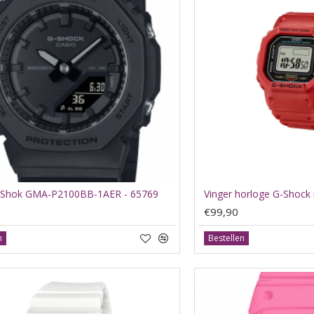
-Shok GMA-P2100BB-1AER - 65769
€99,90
n
Bestellen