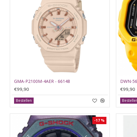
GMA-P2100M-4AER - 66148
DWN-560
€99,90
€99,90
Bestellen
Bestelle
-17 %