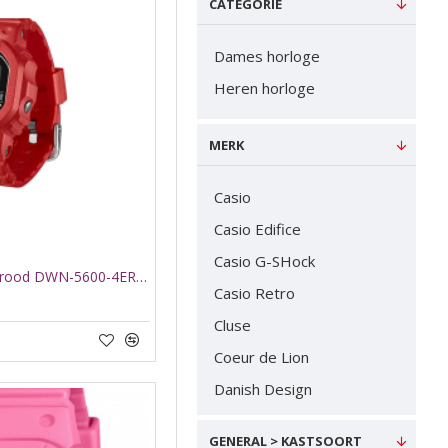
CATEGORIE
Dames horloge
Heren horloge
MERK
Casio
Casio Edifice
Casio G-SHock
Vinger horloge G-Shock rood DWN-5600-4ER - 66006
Casio Retro
Cluse
Coeur de Lion
Danish Design
GUESS
GENERAL > KASTSOORT