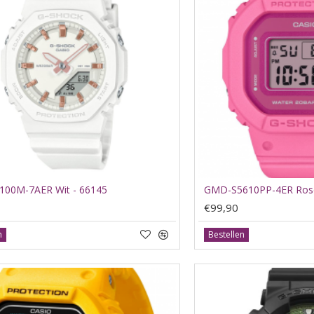
00M-7AER Wit - 66145
GMD-S5610PP-4ER Rose
€99,90
n
Bestellen