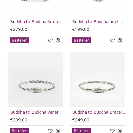
Buddha to Buddha Armband essential bar (gratis graveren 20 / 23cm - 65132
Buddha to Buddha armband Barbara compass mini lengte C- E 18 -19 cm - 65864
€279,00
€199,00
Bestellen
Bestellen
Buddha to Buddha Venetian mini twist J396 19cm E - 66214
Buddha to Buddha Bracelet nurul mini silver J464 E 19cm - 66195
€299,00
€249,00
Bestellen
Bestellen