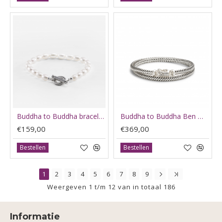
Buddha to Buddha bracelet Barbara fll pearl silver 329 E 19cm - 66194
Buddha to Buddha Ben mini 044 E 19cm dubbel om de pols - 65865
€159,00
€369,00
Bestellen
Bestellen
1
2
3
4
5
6
7
8
9
Weergeven 1 t/m 12 van in totaal 186
Informatie