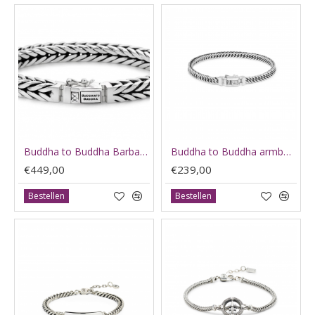
Buddha to Buddha Barbara xs bracelet silver F 21cm - 65906
Buddha to Buddha armband Esther mini C+ 17cm J158 - 60393
€449,00
€239,00
Bestellen
Bestellen