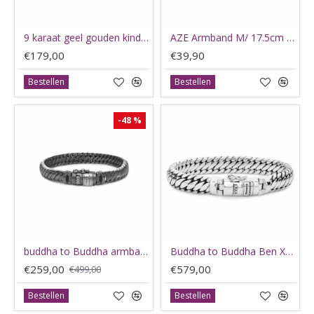
9 karaat geel gouden kinder plaatband - 64981
AZE Armband M/ 17.5cm beads 8mm Trivor - 60672
€179,00
€39,90
Bestellen
Bestellen
-48 %
buddha to Buddha armband J070BRS F - 61208
Buddha to Buddha Ben XS maat G 23cm - 65615
€259,00
€579,00
€499,00
Bestellen
Bestellen