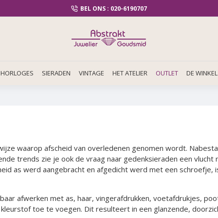
BEL ONS : 020-6190707
HORLOGES
SIERADEN
VINTAGE
HET ATELIER
OUTLET
DE WINKEL
 wijze waarop afscheid van overledenen genomen wordt. Nabestaa
ende trends zie je ook de vraag naar gedenksieraden een vlucht
heid as werd aangebracht en afgedicht werd met een schroefje, i
tbaar afwerken met as, haar, vingerafdrukken, voetafdrukjes, p
kleurstof toe te voegen. Dit resulteert in een glanzende, doorzic