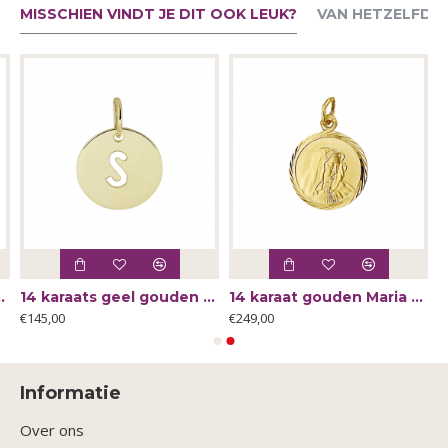
MISSCHIEN VINDT JE DIT OOK LEUK?
VAN HETZELFDE
hitterende zirkonia‹¨«?Ts ZIO2831 - 66121
14 karaats geel gouden hanger met letter S 13x10mm - 64221
14 karaat gouden Maria bedel 14mm - 63638
€145,00
€249,00
Informatie
Over ons