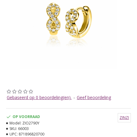
Gebaseerd op 0 beoordeling(en).
-
Geef beoordeling
OP VOORRAAD
ZINZI
Model:
ZIO2790Y
SKU:
66003
UPC:
871896820700