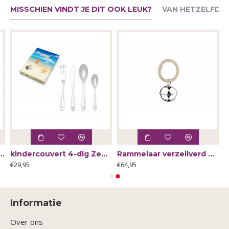
MISSCHIEN VINDT JE DIT OOK LEUK?
VAN HETZELFDE
ert 4-dlg bosdieren rvs - 53258
kindercouvert 4-dlg Zeedieren rvs - 62105
Rammelaar verzeilverd A7360820 bal filet aan ring - 65484
€29,95
€64,95
Informatie
Over ons