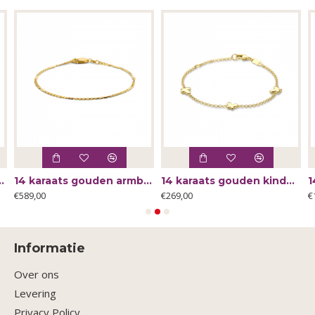
 koffieboon 18cm 5.8mm - 62350
14 karaats gouden armband fantasie 19 cm - 63917
14 karaats gouden kinder armband met vlinders 11-13 cm - 65765
€589,00
€269,00
€
Informatie
Over ons
Levering
Privacy Policy