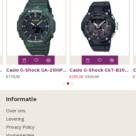
ge EFR-S108D-1AVUEF - 65594
Casio G-Shock GA-2100FR-3AER - 61819
Casio G-Shock GST-B200B-1EAR - 58972
€119,00
€265,00
€
€329,00
Informatie
Over ons
Levering
Privacy Policy
Voorwaarden