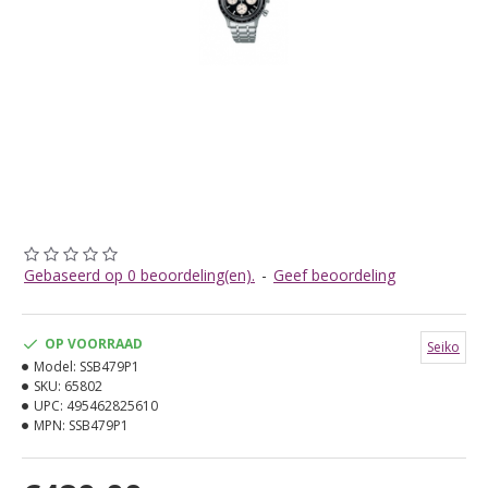
Gebaseerd op 0 beoordeling(en).
-
Geef beoordeling
OP VOORRAAD
Seiko
Model:
SSB479P1
SKU:
65802
UPC:
495462825610
MPN:
SSB479P1