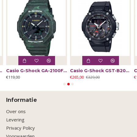
ge EFR-S108D-1AVUEF - 65594
Casio G-Shock GA-2100FR-3AER - 61819
Casio G-Shock GST-B200B-1EAR - 58972
€119,00
€265,00
€
€329,00
Informatie
Over ons
Levering
Privacy Policy
Voorwaarden