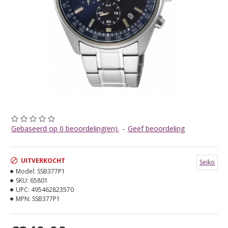
Gebaseerd op 0 beoordeling(en).
-
Geef beoordeling
UITVERKOCHT
Seiko
Model:
SSB377P1
SKU:
65801
UPC:
495462823570
MPN:
SSB377P1