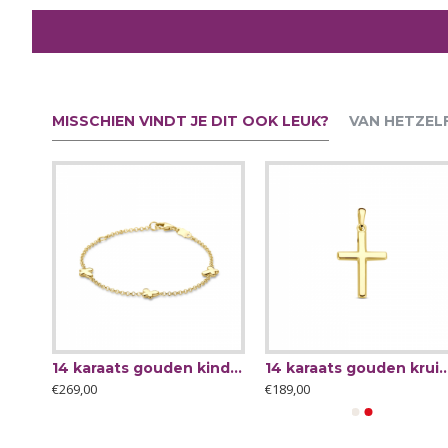
MISSCHIEN VINDT JE DIT OOK LEUK?
VAN HETZEL
14 karaats gouden armband fantasie 19 cm - 63917
14 karaats gouden kinder armband met vlinders 11-13 cm - 65765
14 karaats gouden kruis 17x1
€269,00
€189,00