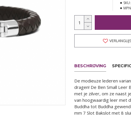
SKU:
MPN
VERLANGLIJ
BESCHRIJVING
SPECIFI
De modieuze lederen variant
dragen! De Ben Small Leer B
met je zilver, om ze naast 
van hoogwaardig leer met de i
Buddha tot Buddha gewend 
mm 7 Slot Bakslot met 8 sl