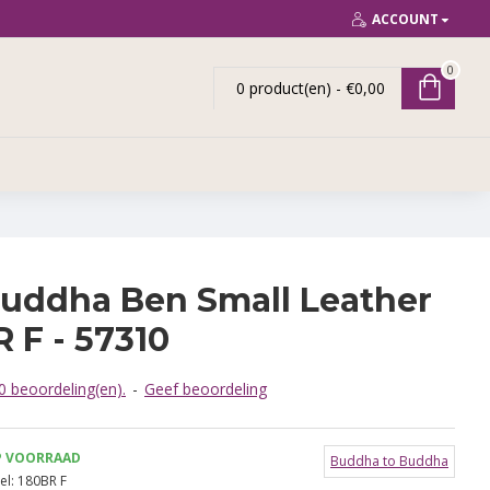
ACCOUNT
0
0 product(en) - €0,00
uddha Ben Small Leather
 F - 57310
 beoordeling(en).
-
Geef beoordeling
P VOORRAAD
Buddha to Buddha
l:
180BR F