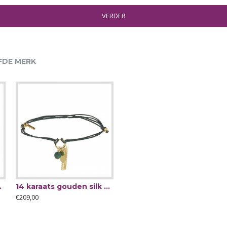
VERDER
FDE MERK
2mm - 65782
14 karaats gouden silk armbandmalagiet - 62894
€209,00