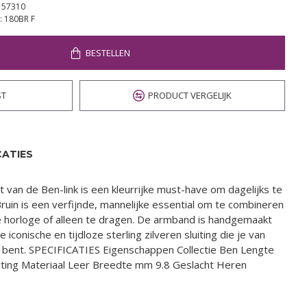
57310
:
180BR F
BESTELLEN
ST
PRODUCT VERGELIJK
CATIES
 van de Ben-link is een kleurrijke must-have om dagelijks te
ruin is een verfijnde, mannelijke essential om te combineren
je horloge of alleen te dragen. De armband is handgemaakt
conische en tijdloze sterling zilveren sluiting die je van
bent. SPECIFICATIES Eigenschappen Collectie Ben Lengte
uiting Materiaal Leer Breedte mm 9.8 Geslacht Heren