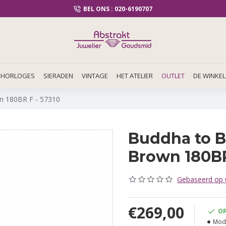
BEL ONS : 020-6190707
HORLOGES
SIERADEN
VINTAGE
HET ATELIER
OUTLET
DE WINKEL
n 180BR F - 57310
Buddha to B
Brown 180BR
Gebaseerd op 0
€269,00
O
Mode