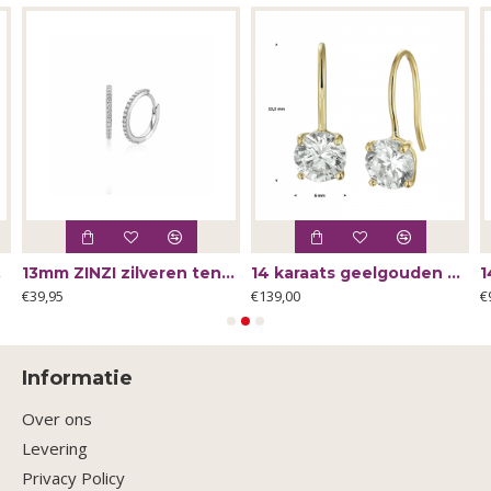
90 - 66002
13mm ZINZI zilveren tennis oorringen bezet met een rij schitterende zirkonia‹¨«?Ts ZIO2831 - 66121
14 karaats geelgouden oorbellen hollandsehaak met zrkonia 6mm - 64488
€39,95
€139,00
€
Informatie
Over ons
Levering
Privacy Policy