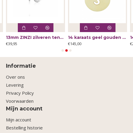
90 - 66002
13mm ZINZI zilveren tennis oorringen bezet met een rij schitterende zirkonia‹¨«?Ts ZIO2831 - 66121
14 karaats geel gouden hanger met letter S 13x10mm - 64221
€39,95
€145,00
€
Informatie
Over ons
Levering
Privacy Policy
Voorwaarden
Mijn account
Mijn account
Bestelling historie